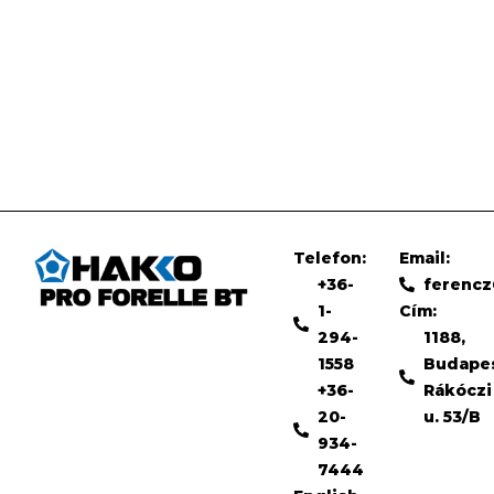
Telefon:
Email:
+36-
ferenc
1-
Cím:
294-
1188,
1558
Budape
+36-
Rákóczi
20-
u. 53/B
934-
7444