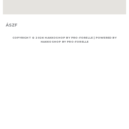
ÁSZF
COPYRIGHT © 2026 HAKKOSHOP BY PRO-FORELLE | POWERED BY
HAKKOSHOP BY PRO-FORELLE