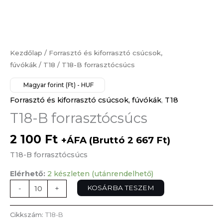
Kezdőlap
/
Forrasztó és kiforrasztó csúcsok,
fúvókák
/
T18
/ T18-B forrasztócsúcs
Magyar forint (Ft) - HUF
Forrasztó és kiforrasztó csúcsok, fúvókák
,
T18
T18-B forrasztócsúcs
2 100
Ft
+ÁFA (Bruttó
2 667
Ft
)
T18-B forrasztócsúcs
Elérhető:
2 készleten (utánrendelhető)
KOSÁRBA TESZEM
-
+
Cikkszám:
T18-B