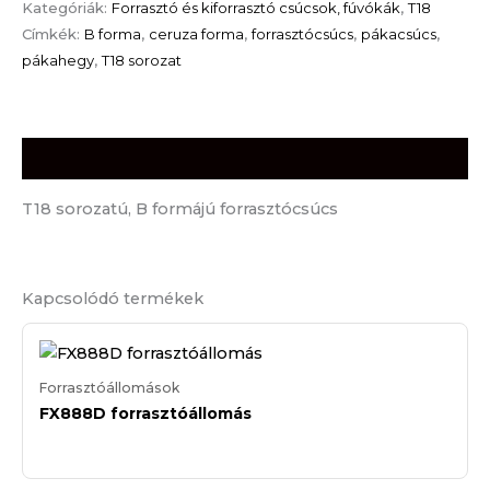
Kategóriák:
Forrasztó és kiforrasztó csúcsok, fúvókák
,
T18
Címkék:
B forma
,
ceruza forma
,
forrasztócsúcs
,
pákacsúcs
,
pákahegy
,
T18 sorozat
Leírás
T18 sorozatú, B formájú forrasztócsúcs
Kapcsolódó termékek
Forrasztóállomások
FX888D forrasztóállomás