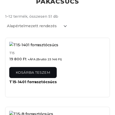
PÁKACSÚCS
1–12 termék, összesen 51 db
T15
19 800
Ft
+ÁFA (Bruttó
25 146
Ft
)
KOSÁRBA TESZEM
T15-1401 forrasztócsúcs