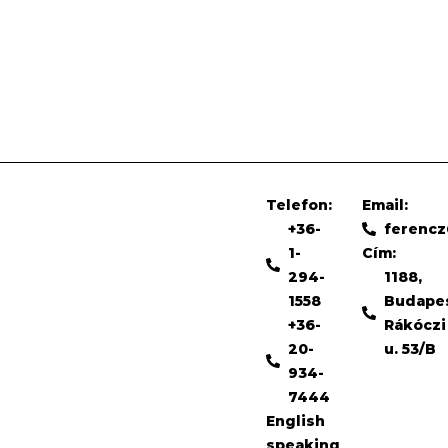
Telefon:
Email:
+36-
ferenc
1-
Cím:
294-
1188,
1558
Budape
+36-
Rákóczi
20-
u. 53/B
934-
7444
English
speaking