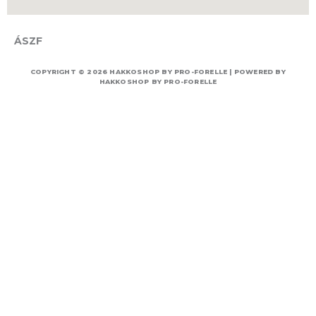
ÁSZF
COPYRIGHT © 2026 HAKKOSHOP BY PRO-FORELLE | POWERED BY
HAKKOSHOP BY PRO-FORELLE