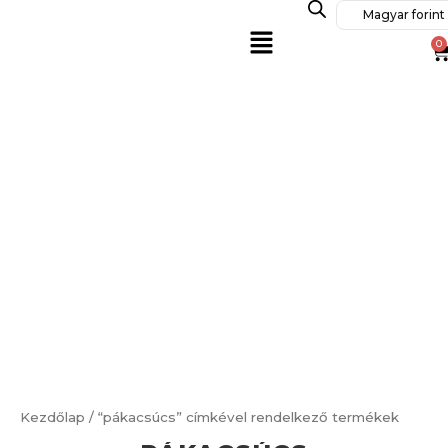
Skip
Magyar forint 
Menu
to
0
C
content
Kezdőlap
/ “pákacsúcs” címkével rendelkező termékek