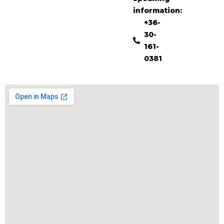
information:
+36-
30-
161-
0381