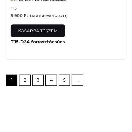
T15
5 900
Ft
+ÁFA (Bruttó
7 493
Ft
)
KOSÁRBA TESZEM
T15-D24 forrasztócsúcs
1
2
3
4
5
→