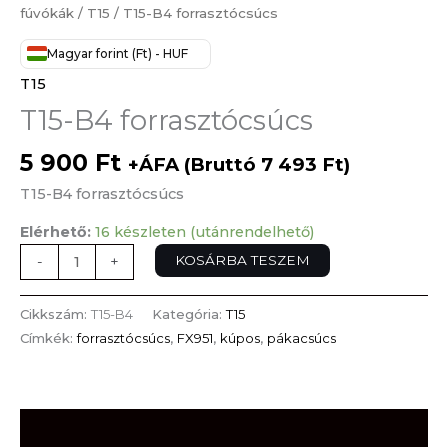
fúvókák
/
T15
/ T15-B4 forrasztócsúcs
Magyar forint (Ft) - HUF
T15
T15-B4 forrasztócsúcs
5 900
Ft
+ÁFA (Bruttó
7 493
Ft
)
T15-B4 forrasztócsúcs
Elérhető:
16 készleten (utánrendelhető)
KOSÁRBA TESZEM
-
+
Cikkszám:
T15-B4
Kategória:
T15
Címkék:
forrasztócsúcs
,
FX951
,
kúpos
,
pákacsúcs
Leírás