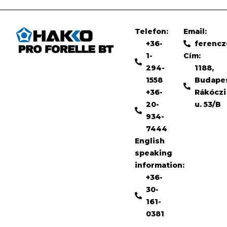
Telefon:
Email:
+36-
ferenc
1-
Cím:
294-
1188,
1558
Budape
+36-
Rákóczi
20-
u. 53/B
934-
7444
English
speaking
information:
+36-
30-
161-
0381