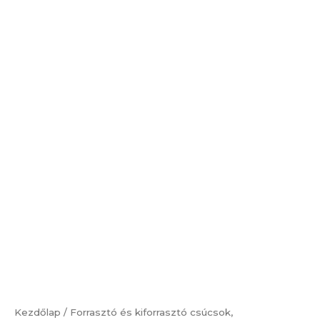
B4
forrasztócsúcs
mennyiség
Kezdőlap
/
Forrasztó és kiforrasztó csúcsok,