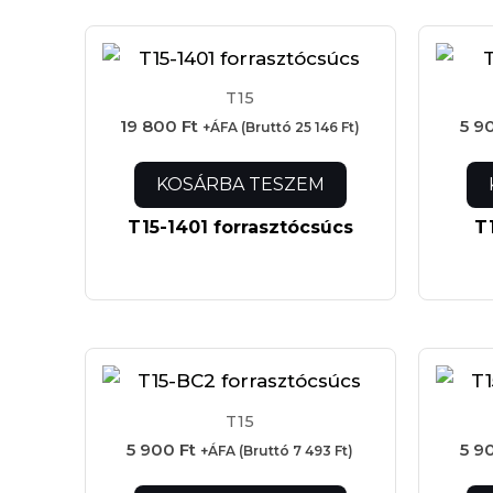
T15
19 800
Ft
5 9
+ÁFA (Bruttó
25 146
Ft
)
KOSÁRBA TESZEM
T15-1401 forrasztócsúcs
T
T15
5 900
Ft
5 9
+ÁFA (Bruttó
7 493
Ft
)