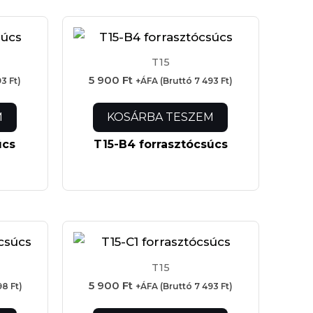
T15
5 900
Ft
93
Ft
)
+ÁFA (Bruttó
7 493
Ft
)
M
KOSÁRBA TESZEM
úcs
T15-B4 forrasztócsúcs
T15
5 900
Ft
98
Ft
)
+ÁFA (Bruttó
7 493
Ft
)