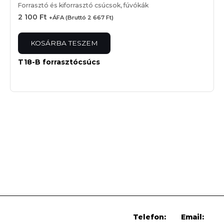
Forrasztó és kiforrasztó csúcsok, fúvókák
2 100
Ft
+ÁFA (Bruttó
2 667
Ft
)
KOSÁRBA TESZEM
T18-B forrasztócsúcs
Telefon:
Email: