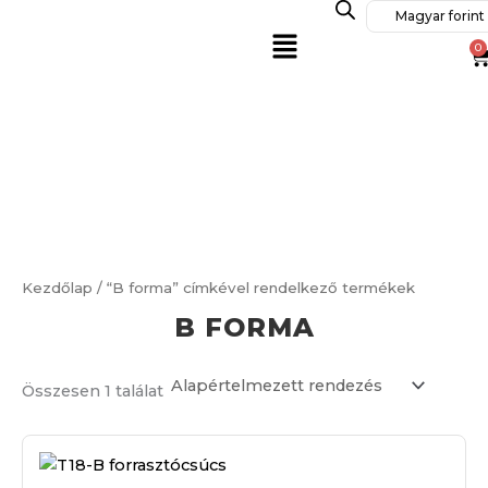
Skip
Magyar forint 
Menu
to
0
C
content
Kezdőlap
/ “B forma” címkével rendelkező termékek
B FORMA
Összesen 1 találat