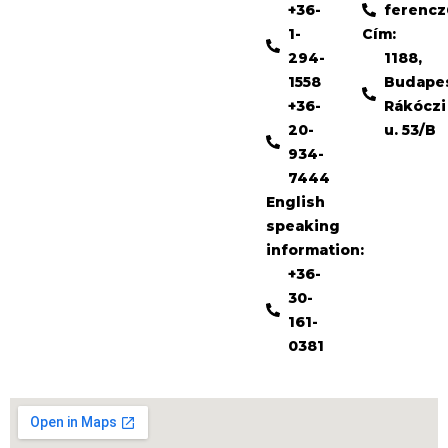
+36-
ferenc
1-
Cím:
294-
1188,
1558
Budape
+36-
Rákóczi
20-
u. 53/B
934-
7444
English
speaking
information:
+36-
30-
161-
0381