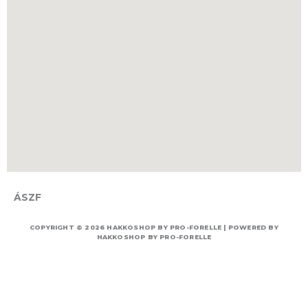
ÁSZF
COPYRIGHT © 2026 HAKKOSHOP BY PRO-FORELLE | POWERED BY
HAKKOSHOP BY PRO-FORELLE