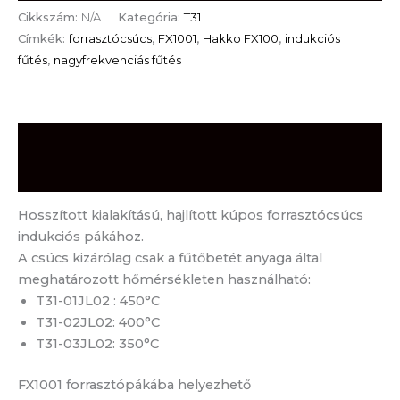
Cikkszám:
N/A
Kategória:
T31
Címkék:
forrasztócsúcs
,
FX1001
,
Hakko FX100
,
indukciós
fűtés
,
nagyfrekvenciás fűtés
Leírás
További információk
Hosszított kialakítású, hajlított kúpos forrasztócsúcs
indukciós pákához.
A csúcs kizárólag csak a fűtőbetét anyaga által
meghatározott hőmérsékleten használható:
T31-01JL02 : 450°C
T31-02JL02: 400°C
T31-03JL02: 350°C
FX1001 forrasztópákába helyezhető