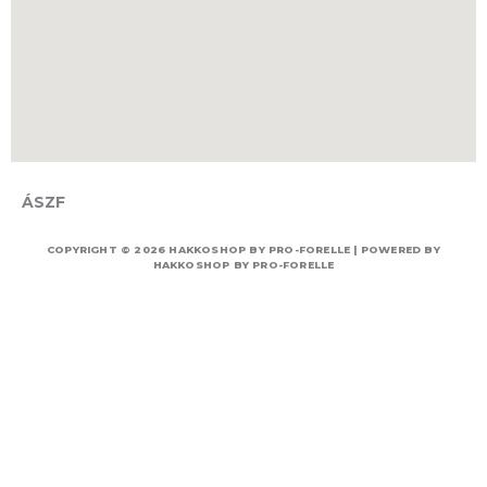
ÁSZF
COPYRIGHT © 2026 HAKKOSHOP BY PRO-FORELLE | POWERED BY
HAKKOSHOP BY PRO-FORELLE