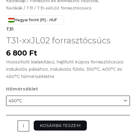
Kezdőlap
/
Forrasztó és kiforrasztó csúcsok,
fúvókák
/
T31
/ T31-xxJL02 forrasztócsúcs
Magyar forint (Ft) - HUF
T31
T31-xxJL02 forrasztócsúcs
6 800
Ft
Hosszított kialakítású, hajlított kúpos forrasztócsúcs
indukciós pákához, indukciós fűtés, 350°C, 400°C és
450°C hőmérsékletre
Hőmérséklet
KOSÁRBA TESZEM