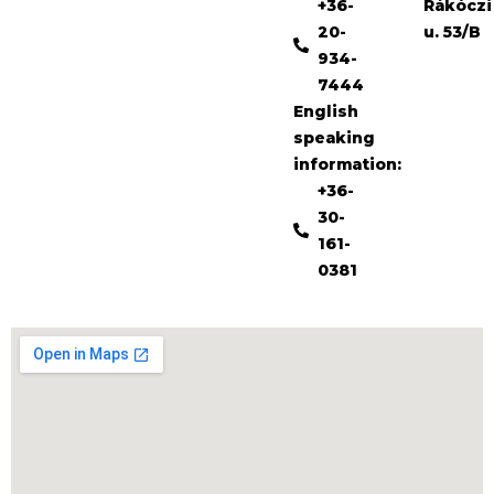
+36-
Rákóczi
20-
u. 53/B
934-
7444
English
speaking
information:
+36-
30-
161-
0381