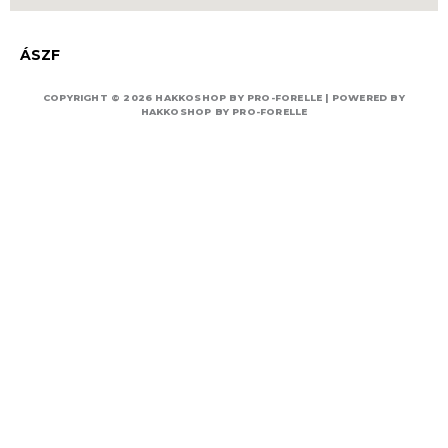
ÁSZF
COPYRIGHT © 2026 HAKKOSHOP BY PRO-FORELLE | POWERED BY
HAKKOSHOP BY PRO-FORELLE