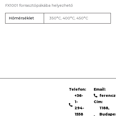
FX1001 forrasztópákába helyezhető
Hőmérséklet
350°C, 400°C, 450°C
Telefon:
Email:
+36-
ferenc
1-
Cím:
294-
1188,
1558
Budape