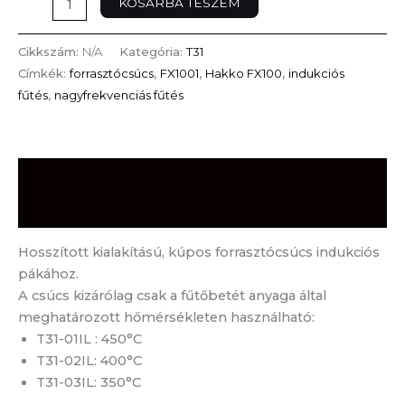
KOSÁRBA TESZEM
Cikkszám:
N/A
Kategória:
T31
Címkék:
forrasztócsúcs
,
FX1001
,
Hakko FX100
,
indukciós
fűtés
,
nagyfrekvenciás fűtés
Leírás
További információk
Hosszított kialakítású, kúpos forrasztócsúcs indukciós
pákához.
A csúcs kizárólag csak a fűtőbetét anyaga által
meghatározott hőmérsékleten használható:
T31-01IL : 450°C
T31-02IL: 400°C
T31-03IL: 350°C