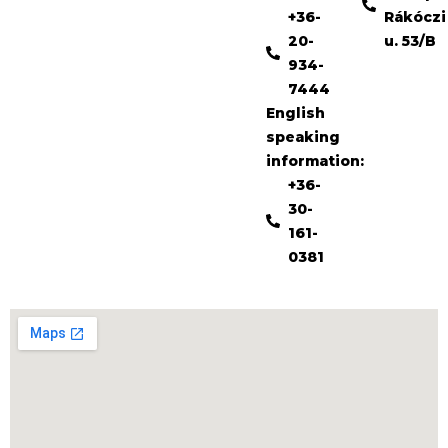
+36-
Rákóczi
20-
u. 53/B
934-
7444
English
speaking
information:
+36-
30-
161-
0381