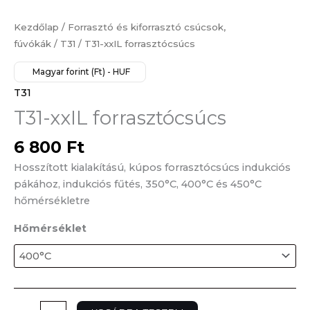
xxIL
forrasztócsúcs
Kezdőlap
/
Forrasztó és kiforrasztó csúcsok,
mennyiség
fúvókák
/
T31
/ T31-xxIL forrasztócsúcs
Magyar forint (Ft) - HUF
T31
T31-xxIL forrasztócsúcs
6 800
Ft
Hosszított kialakítású, kúpos forrasztócsúcs indukciós
pákához, indukciós fűtés, 350°C, 400°C és 450°C
hőmérsékletre
Hőmérséklet