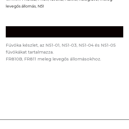
levegős állomás
,
N51
Leírás
Fúvóka készlet, az N51-01, N51-03, N51-04 és N51-05
fúvókákat tartalmazza.
FR810B, FR811 meleg levegős állomásokhoz.