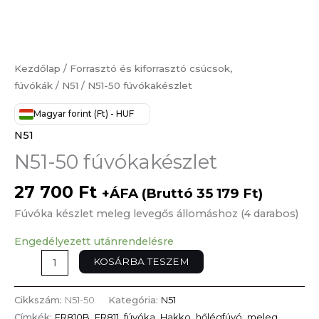
Kezdőlap
/
Forrasztó és kiforrasztó csúcsok,
fúvókák
/
N51
/ N51-50 fúvókakészlet
Magyar forint (Ft) - HUF
N51
N51-50 fúvókakészlet
27 700
Ft
+ÁFA (Bruttó
35 179
Ft
)
Fúvóka készlet meleg levegős állomáshoz (4 darabos)
Engedélyezett utánrendelésre
KOSÁRBA TESZEM
Cikkszám:
N51-50
Kategória:
N51
Címkék:
FR810B
,
FR811
,
fúvóka
,
Hakko
,
hőlégfúvó
,
meleg