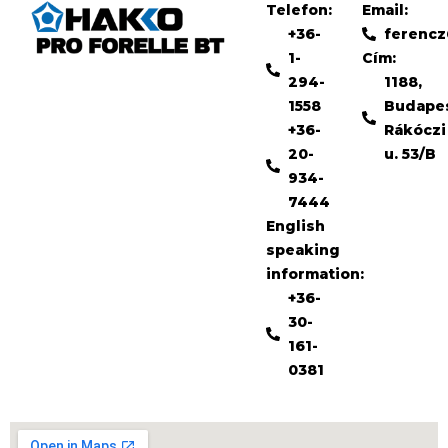
Telefon:
Email:
+36-
ferenc
1-
Cím:
294-
1188,
1558
Budape
+36-
Rákóczi
20-
u. 53/B
934-
7444
English
speaking
information:
+36-
30-
161-
0381