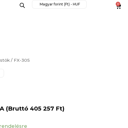
mennyiség
Magyar forint (Ft) - HUF
0
Cart
üstök
/ FX-305
A (Bruttó
405 257
Ft
)
rendelésre