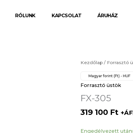
RÓLUNK
KAPCSOLAT
ÁRUHÁZ
FX-
Kezdőlap
/
Forrasztó 
305
Magyar forint (Ft) - HUF
mennyiség
Forrasztó üstök
FX-305
319 100
Ft
+ÁF
Engedélyezett után