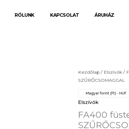
RÓLUNK
KAPCSOLAT
ÁRUHÁZ
FA400
Kezdőlap
/
Elszívók
/ 
füstelszívó
SZŰRŐCSOMAGGAL
-
Magyar forint (Ft) - HUF
AJÁNDÉK
Elszívók
SZŰRŐCSOMAGGAL
FA400 füst
mennyiség
SZŰRŐCS