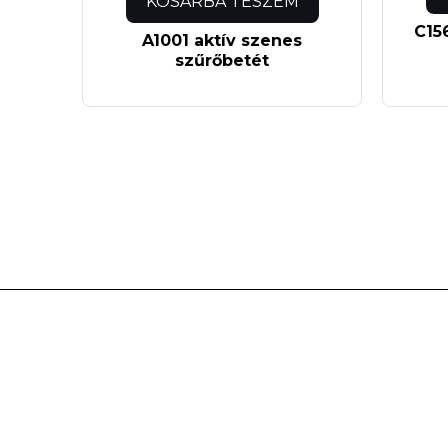
KOSÁRBA TESZEM
C15
A1001 aktív szenes
szűrőbetét