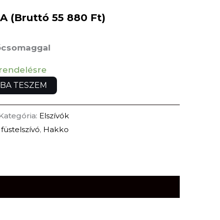
A (Bruttó
55 880
Ft
)
őcsomaggal
rendelésre
BA TESZEM
Kategória:
Elszívók
,
füstelszívó
,
Hakko