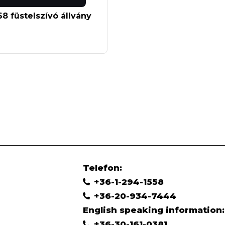
68 füstelszívó állvány
Telefon:
+36-1-294-1558
+36-20-934-7444
English speaking information:
+36-30-161-0381