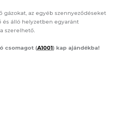
yező gázokat, az egyéb szennyeződéseket
vő és álló helyzetben egyaránt
a szerelhető.
zó csomagot (
A1001
) kap ajándékba!