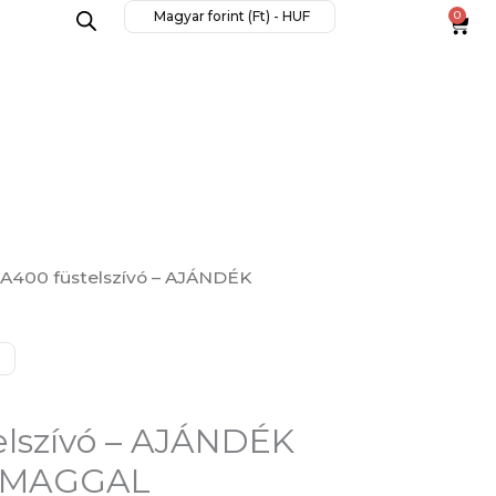
AJÁNDÉK
Magyar forint (Ft) - HUF
0
Cart
SZŰRŐCSOMAGGAL
mennyiség
FA400 füstelszívó – AJÁNDÉK
elszívó – AJÁNDÉK
OMAGGAL