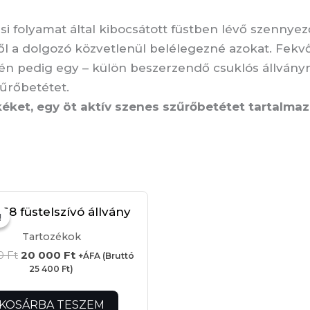
tási folyamat által kibocsátott füstben lévő szenn
lyről a dolgozó közvetlenül belélegezné azokat. Fek
én pedig egy – külön beszerzendő csuklós állványr
zűrőbetétet.
éket, egy öt aktív szenes szűrőbetétet tartalma
Original
Current
price
price
!
!
was:
is:
47
20
Tartozékok
000 Ft.
000 Ft.
00
Ft
20 000
Ft
+ÁFA (Bruttó
25 400
Ft
)
KOSÁRBA TESZEM