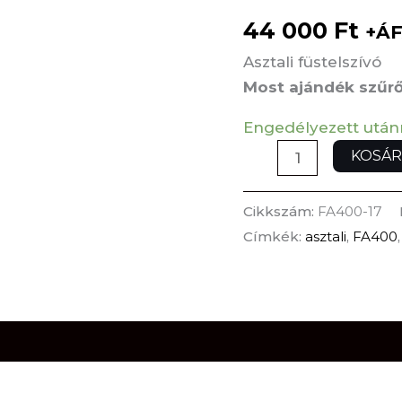
44 000
Ft
+ÁF
Asztali füstelszívó
Most ajándék szűr
Engedélyezett után
KOSÁR
Cikkszám:
FA400-17
Címkék:
asztali
,
FA400