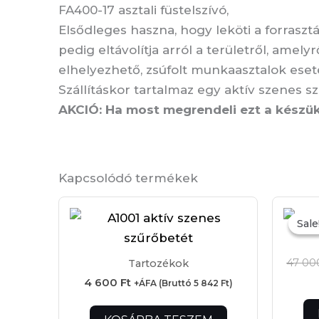
FA400-17 asztali füstelszívó,
Elsődleges haszna, hogy leköti a forrasz
pedig eltávolítja arról a területről, ame
elhelyezhető, zsúfolt munkaasztalok eset
Szállításkor tartalmaz egy aktív szenes s
AKCIÓ: Ha most megrendeli ezt a készük
Kapcsolódó termékek
Sale
Sale
47 0
Tartozékok
4 600
Ft
+ÁFA (Bruttó
5 842
Ft
)